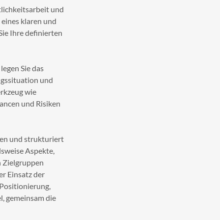
lichkeitsarbeit und
 eines klaren und
ie Ihre definierten
legen Sie das
ngssituation und
erkzeug wie
hancen und Risiken
en und strukturiert
lsweise Aspekte,
n Zielgruppen
er Einsatz der
Positionierung,
el, gemeinsam die