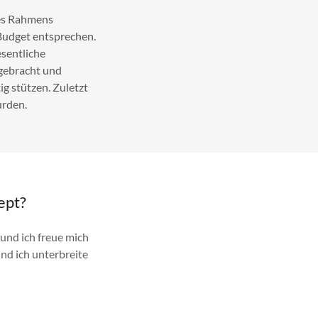
res Rahmens
Budget entsprechen.
sentliche
gebracht und
g stützen. Zuletzt
urden.
ept?
und ich freue mich
nd ich unterbreite