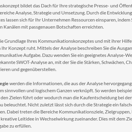
onzept bildet das Dach für Ihre strategische Presse- und Öffent
 Bereiche Analyse, Strategie und Umsetzung. Durch die Entwicklung
es lassen sich für Ihr Unternehmen Ressourcen einsparen, indem S
en Kanälen mit passgenauen Botschaften erreichten.
die Grundlage Ihres Kommunikationskonzeptes und mit ihrer Hilfe 
Ihr Konzept ruht. Mittels der Analyse beschreiben Sie die Ausga
mmunikative Aufgabe. Dazu wenden Sie ein geeignetes Analyse-W
bekannte SWOT-Analyse an, mit der Sie die Stärken, Schwächen, C
nieren und gegenüberstellen.
egie
werden die Informationen, die aus der Analyse hervorgegang
em sinnvollen und logischem Ganzen verknüpft. So werden beispie
den Zielen führt oder wodurch man die Kaufentscheidung bei de
 beleuchtet. Nicht zuletzt lässt sich durch die Strategie ein falsch
n. Dabei treten die Bereiche Kommunikationsziele, Zielgruppen, 
 kreative Leitidee in Wechselwirkung zueinander. Dies mit dem Zi
abe zu erfüllen.